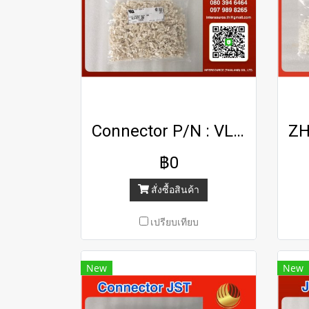
Connector P/N : VLS-03V Brand : JST
฿0
สั่งซื้อสินค้า
เปรียบเทียบ
New
New