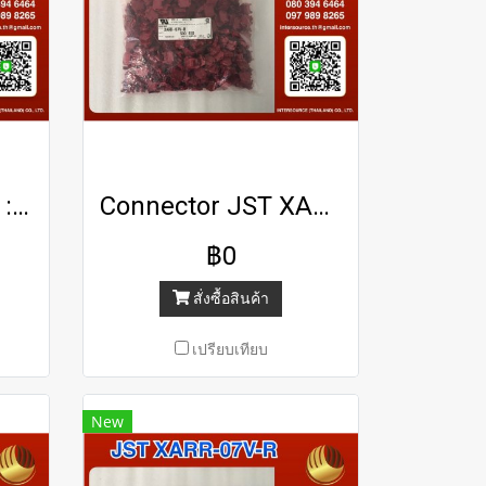
Terminal JST P/N : RBC2-4
Connector JST XARR-07V-R
฿0
สั่งซื้อสินค้า
เปรียบเทียบ
New